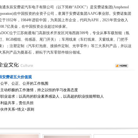
通东辰安费诺汽车电子有限公司（以下简称“ADOC”）是安费诺集团(Amphenol
orporation)在中国投资的全资子公司，隶属于安费诺集团AAPG事业部。安费诺集团
立于1932年，1984年进驻中国，为美国上市企业，代码为APH，2021年营业收入
108.7亿美金，在中国投资企业超过60多家。
DOC位于江苏南通海门高新技术开发区河海西路599号，专业从事车载智能（氛
灯、RGB模组、传感器、尾门开关）；车用线束（车灯线束、天窗线束、门把手
束）；注塑定制（汽车灯泡座、接插件定制、光学零件）等三大系列产品，并以这
大系列产品为奠基石，耕耘于汽车零部件细分领域。
辰安费诺五大价值观
、公平、公正、公开的工作氛围
、主动积极的工作激情，持之以恒的学习改善态度
、职业追求：以高尚的职业素养感染人，以高超的职业技能帮助人
、利益共享，责任共担
、伙伴关系
=
情义
+
原则