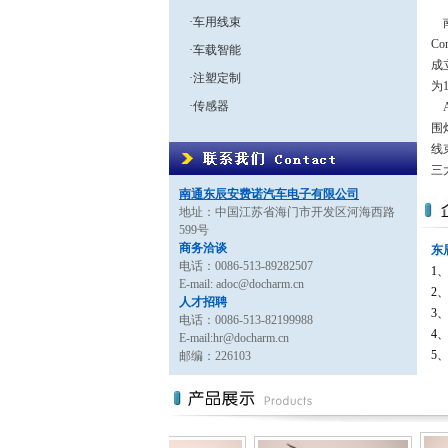
·车用线束
南
C
·车载智能
成
·注塑定制
为
·传感器
A
围
线
三
南通东辰安费诺汽车电子有限公司
地址：
中国江苏省海门市开发区河海西路
599号
商务洽谈
东
电话：
0086-513-89282507
1
E-mail: adoc@docharm.cn
2
人才招聘
3
电话：
0086-513-82199988
4
E-mail:hr@docharm.cn
5
邮编：
226103